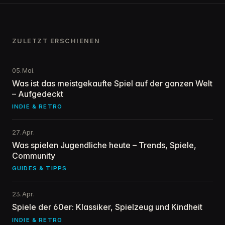
ZULETZT ERSCHIENEN
05.Mai.
Was ist das meistgekaufte Spiel auf der ganzen Welt
– Aufgedeckt
INDIE & RETRO
27.Apr.
Was spielen Jugendliche heute – Trends, Spiele,
Community
GUIDES & TIPPS
23.Apr.
Spiele der 60er: Klassiker, Spielzeug und Kindheit
INDIE & RETRO