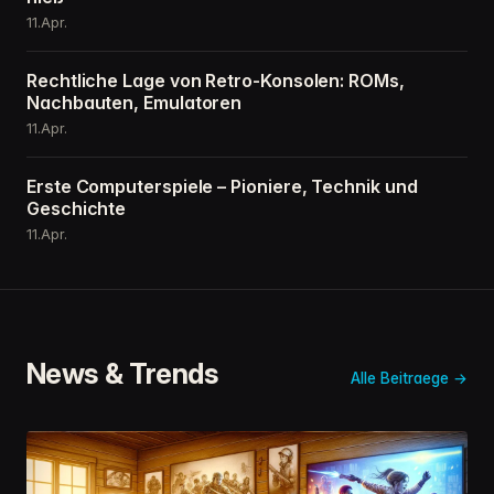
11.Apr.
Rechtliche Lage von Retro-Konsolen: ROMs,
Nachbauten, Emulatoren
11.Apr.
Erste Computerspiele – Pioniere, Technik und
Geschichte
11.Apr.
News & Trends
Alle Beitraege