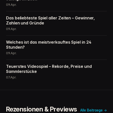
09.Apr.
Das beliebteste Spiel aller Zeiten – Gewinner,
Zahlen und Gründe
09.Apr.
Welches ist das meistverkauftes Spiel in 24
Stunden?
09.Apr.
Teuerstes Videospiel – Rekorde, Preise und
Sammlerstücke
07.Apr.
Rezensionen & Previews
Alle Beitraege