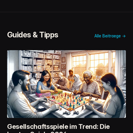
Guides & Tipps
Alle Beitraege
Gesellschaftsspiele im Trend: Die