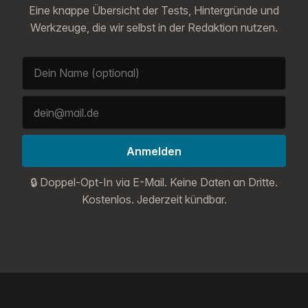
Eine knappe Übersicht der Tests, Hintergründe und
Werkzeuge, die wir selbst in der Redaktion nutzen.
Anmelden
🔒 Doppel-Opt-In via E-Mail. Keine Daten an Dritte.
Kostenlos. Jederzeit kündbar.