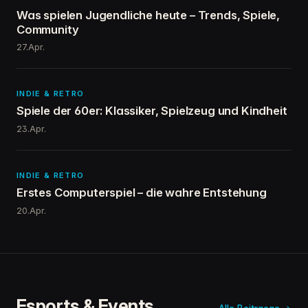
Was spielen Jugendliche heute – Trends, Spiele,
Community
27.Apr.
INDIE & RETRO
Spiele der 60er: Klassiker, Spielzeug und Kindheit
23.Apr.
INDIE & RETRO
Erstes Computerspiel – die wahre Entstehung
20.Apr.
Esports & Events