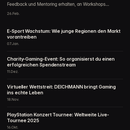
Feedback und Mentoring erhalten, an Workshops...
26.Feb.
E-Sport Wachstum: Wie junge Regionen den Markt
vorantreiben
07.Jan.
Charity-Gaming-Event: So organisierst du einen
erfolgreichen Spendenstream
11.Dez.
Virtueller Wettstreit: DEICHMANN bringt Gaming
ins echte Leben
18.Nov.
PlayStation Konzert Tournee: Weltweite Live-
Tournee 2025
16.Okt.